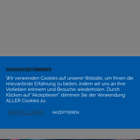
Datenschutzbestimmungen
Wir verwenden Cookies auf unserer Website, um Ihnen die
relevanteste Erfahrung zu bieten, indem wir uns an Ihre
Vorlieben erinnern und Besuche wiederholen. Durch
Klicken auf "Akzeptieren" stimmen Sie der Verwendung
ALLER Cookies zu.
EINSTELLUNGN
AKZEPTIEREN